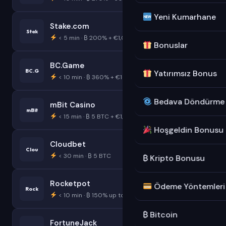
Yeni Kumarhane
Stake.com
Oyna →
Stak
< 5 min · ₿ 200% + €1,000
Bonuslar
BC.Game
Oyna →
BC.G
Yatırımsız Bonus
< 10 min · ₿ 360% + €10,000
Bedava Döndürme
mBit Casino
Oyna →
mBit
< 15 min · ₿ 5 BTC + €1,500
Hoşgeldin Bonusu
Cloudbet
Oyna →
Clou
< 30 min · ₿ 5 BTC
₿ Kripto Bonusu
Rocketpot
Ödeme Yöntemleri
Oyna →
Rock
< 10 min · ₿ 150% up to 1 BTC
₿ Bitcoin
FortuneJack