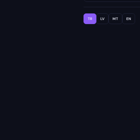
TR
LV
MT
EN