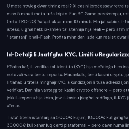
U meta ntwieġ dwar timing reali? Xi casini jproċessaw retraits 
minn 5 minuti meta tuża kripto. Fuq BC Game pereżempju, ret
(rete TRC-20) ħafqat aktar minn 10 minuti. Min jaf sabiex il-ħin
istess, u għal hekk iż-żmien ta’ stennija hija reali – pero sħiħ 
“istantanj” bħall-Flash. Profita minn dan, iżda kun realist dwar i
Id-Detalji li Jnatfgħu: KYC, Limiti u Regularizz
F’ħafna każ, il-verifika tal-identita (KYC) hija meħtieġa biex issi
notevoli wara ċertu importu. Madankollu, ċerti kasini crypto j
li tlaħab u titella mingħajr KYC, a kundizzjoni li tuża adresizzjon
verifikat. Dan hija vantaġġ ta’ kasini crypto offshore – pero at
jekk il-importu hija kbira, jew il-kasinu jriegħel redflags, il-KYC ji
aħmar.
Tista’ titella istantanj sa 5.000€ kuljum, 10.000€ kull gimgħa
30.000€ kull xahar fuq ċerti plataformal – pero dawn huma limi