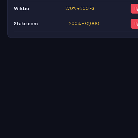
Wild.io
270% + 300 FS
I
Stake.com
200% + €1,000
I