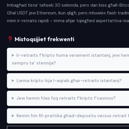
Imbagħad tista’ taħseb 30 sekonda, pero dan biss għall-Bitco
Għal USDT jew Ethereum, ikun qligħ, pero mhuwiex flash tradin
minn ir-retraits rapidi – imma aħjar tqiegħed aspettattiva real
Mistoqsijiet frekwenti
Ir-retraits f’kripto huma verament istantanj, jew h
sempru ta’ stennija?
Liema kripto hija l-aqrab għar-retraits istantanj?
Jew hemm ħlas fuq retraits f’kripto f’casinos?
Kemm ħin fil-prattika għad-depositu versus retrait f