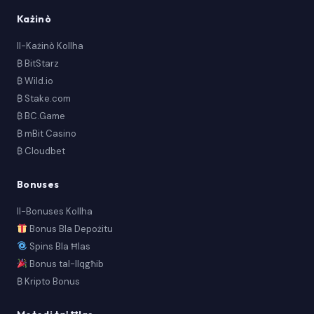
Każinò
Il-Każinò Kollha
₿ BitStarz
₿ Wild.io
₿ Stake.com
₿ BC.Game
₿ mBit Casino
₿ Cloudbet
Bonuses
Il-Bonuses Kollha
Bonus Bla Depożitu
Spins Bla Ħlas
Bonus tal-Ilqgħib
₿ Kripto Bonus