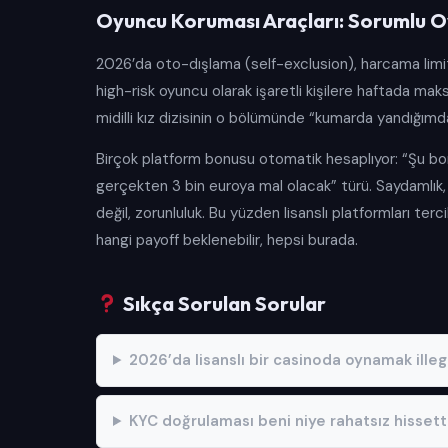
Oyuncu Koruması Araçları: Sorumlu O
2026’da oto-dışlama (self-exclusion), harcama limitle
high-risk oyuncu olarak işaretli kişilere haftada mak
midilli kız dizisinin o bölümünde “kumarda yandığım
Birçok platform bonusu otomatik hesaplıyor: “Şu bo
gerçekten 3 bin euroya mal olacak” türü. Saydamlık, 
değil, zorunluluk. Bu yüzden lisanslı platformları ter
hangi payoff beklenebilir, hepsi burada.
Sıkça Sorulan Sorular
2026’da lisanslı bir casinoda oynamak illeg
KYC doğrulaması beni niye rahatsız hissett