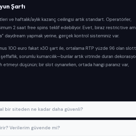
yun Şartı
ri ve haftalık/aylık kazanç ceilingsi artık standart. Operatörler,
simum 2 saat free spins teklif edebiliyor. Evet, biraz restrictive a
da” daydream yapmak yerine, gerçek kontrol sisteminiz var.
nus 100 euro fakat x30 şart ile, ortalama RTP yüzde 96 olan slott
şeffaflık, sorumlu kumarcılık—bunlar artık vitrinde duran dekorasy
cih etmeyi düşünün; bir slot oynanırken, ortada hangi paranız var,
al bir siteden ne kadar daha güvenli?
irir? Verilerim güvende mi?