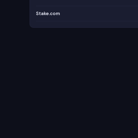
Stake.com