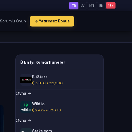
TR
LV
MT
EN
18+
 Sorumlu Oyun
→ Yatırımsız Bonus
₿ En İyi Kumarhaneler
BitStarz
₿ 5 BTC + €2,000
Oyna →
Wild.io
₿ 270% + 300 FS
Oyna →
Stake.com