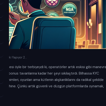
sıl Etki Yapıyor 2…
gelmesi öyle bir terbiyeydi ki, operatörler artık eskisi gibi manevr
rından
bonus
tavanlarına kadar her şeyi sıkılaştırdı. Bilhassa KYC
sinimleri, oyunları ama kütlenin alışkanlıklarını da radikal şekilde
 sizin lehine. Çünkü artık güvenli ve düzgün platformlarda oynamak,